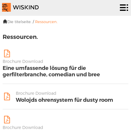
Abreiniger
system
PHD.
Die titelseite.
/
Ressourcen.
Epr.
Es ist
Ressourcen.
eine
Zum
lösung.
programm.
Um
Brochure Download
Eine umfassende lösung für die
uns.
Nachrichten
gerfilterbranche, comedian und bree
und
Um uns zu
Brochure Download
Wolojds ohrensystem für dusty room
veranstaltungen
kontaktieren.
Brochure Download