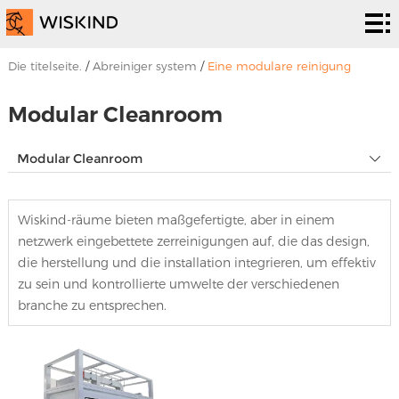
Abreiniger
system
PHD.
Die titelseite.
/
Abreiniger system
/
Eine modulare reinigung
Epr.
Es ist
Modular Cleanroom
eine
Zum
Modular Cleanroom
lösung.
programm.
Um
Wiskind-räume bieten maßgefertigte, aber in einem
uns.
Nachrichten
netzwerk eingebettete zerreinigungen auf, die das design,
die herstellung und die installation integrieren, um effektiv
und
Um uns zu
zu sein und kontrollierte umwelte der verschiedenen
veranstaltungen
kontaktieren.
branche zu entsprechen.