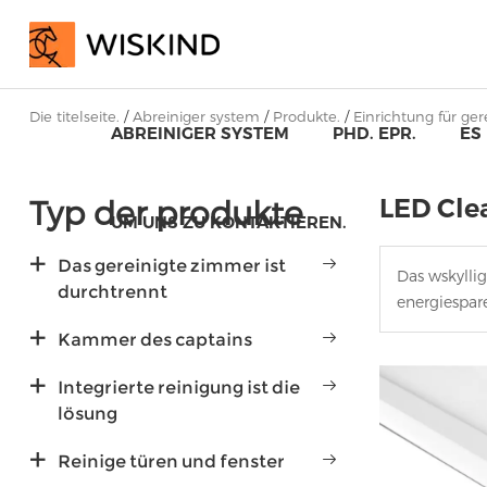
Die titelseite.
/
Abreiniger system
/
Produkte.
/
Einrichtung für gere
ABREINIGER SYSTEM
PHD. EPR.
ES
Typ der produkte
LED Cl
UM UNS ZU KONTAKTIEREN.
Das gereinigte zimmer ist
Das wskylli
durchtrennt
energiespare
Kammer des captains
Integrierte reinigung ist die
lösung
Reinige türen und fenster
Kerngehäuse mit 