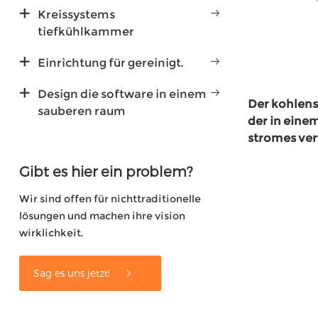
Kreissystems
tiefkühlkammer
Einrichtung für gereinigt.
Design die software in einem
Der kohlen
sauberen raum
der in eine
stromes ver
led-saugbe
Gibt es hier ein problem?
Wir sind offen für nichttraditionelle
lösungen und machen ihre vision
wirklichkeit.
Sag es uns jetzt!