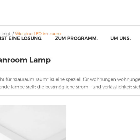
inigt.
/
Wie eine LED im zoom
 IST EINE LÖSUNG.
ZUM PROGRAMM.
UM UNS.
eanroom Lamp
ght für "stauraum raum" ist eine speziell für wohnungen wohnungen
nde lampe stellt die bestmögliche strom - und verlässlichkeit sic
einer tarnvorrichtung