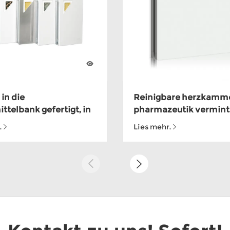
 in die
Reinigbare herzkamme
ttelbank gefertigt, in
pharmazeutik vermint
ahmen, die über die
.
Lies mehr.
zertifiziert werden