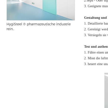
2.hepa - Oder ulp
3. Geeignete mus
Gestaltung und 
1. Detaillierte b
HygiSteel ® pharmazeutische industrie
rein..
2. Gereinigt werd
3. Versiegeln si
Test und authent
1. Führe einen um
2. Misst die luft
3. heuert eine un