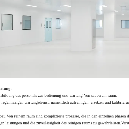
artung:
ausbildung des personals zur bedienung und wartung Von sauberem raum.
n regelmäßigen wartungsdienst, namentlich aufreinigen, ersetzen und kalibrier
au Von reinem raum sind komplizierte prozesse, die in den einzelnen phasen det
gen leistungen und die zuverlässigkeit des reinigen raums zu gewährleisten.
Vers