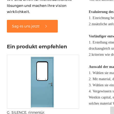
lösungen und machen ihre vision
wirklichkeit.
Evaluierung des
1. Einrichtung be
2.zusätzliche anf
Sag es uns jetzt!
Vorläufiger ent
1. Erstellung ei
Ein produkt empfehlen
druckausgleich u
2.kriterien wie d
Auswahl der mat
1. Wählen sie mat
2. Mit material, d
3. Wählen sie ein
4. Vergewissern s
Westkin capital, 
solches material
G. SILENCE, rinnentür,