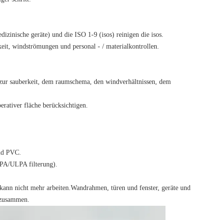
edizinische geräte) und die ISO 1-9 (isos) reinigen die isos.
keit, windströmungen und personal - / materialkontrollen.
n zur sauberkeit, dem raumschema, den windverhältnissen, dem
erativer fläche berücksichtigen.
und PVC.
HEPA/ULPA filterung).
kann nicht mehr arbeiten.
Wandrahmen, türen und fenster, geräte und
t zusammen.