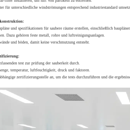
al-filter installieren, um luft Von partikeln zu entfernen.
ter für unterschiedliche windströmungen entsprechend industriestandard umsetz
konstruktion:
aupläne und spezifikationen für saubere räume erstellen, einschließlich baupläne
en. Dazu gehören feste metall, rohre und luftreinigungsanlagen.
e wände und böden, damit keine verschmutzung entsteht.
ifizierung:
fassenden test zur prüfung der sauberkeit durch.
menge, temperatur, luftfeuchtigkeit, druck und faktoren.
abhängige zertifizierungsstelle an, um die tests durchzuführen und die ergebni