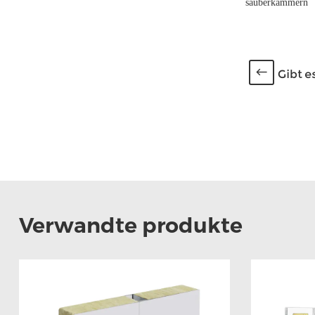
säuberkammern
Gibt e
Verwandte produkte