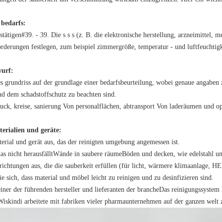
 bedarfs:
stätigen#39. - 39. Die s s s (z. B. die elektronische herstellung, arzneimittel, m
orderungen festlegen, zum beispiel zimmergröße, temperatur - und luftfeuchtig
wurf:
nes grundriss auf der grundlage einer bedarfsbeurteilung, wobei genaue angabe
nd dem schadstoffschutz zu beachten sind.
ruck, kreise, sanierung Von personalflächen, abtransport Von laderäumen und op
erialien und geräte:
erial und gerät aus, das der reinigten umgebung angemessen ist.
as nicht herausfällt
Wände in saubere räume
Böden und decken, wie edelstahl 
richtungen aus, die die sauberkeit erfüllen (für licht, wärmere klimaanlage, 
ie sich, dass material und möbel leicht zu reinigen und zu desinfizieren sind.
einer der führenden hersteller und lieferanten der branche
Das reinigungssystem 
 Wiskindi arbeitete mit fabriken vieler pharmaunternehmen auf der ganzen wel