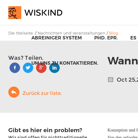
Die titelseite.
/
Nachrichten und veranstaltungen
/
Blog.
ABREINIGER SYSTEM
PHD. EPR.
ES
Wann 
Was? Teilen.
UM UNS ZU KONTAKTIEREN.
Oct 25,
Zurück zur liste.
Gibt es hier ein problem?
Konzeption und b
Kerngehäuse mit 
Wir sind offen für nichttraditionelle
Von den anforder