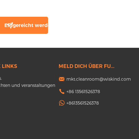
 LINKS
MELD DICH ÜBER FU...
.
mkt.cleanroom@wiskind.com
chten und veranstaltungen
+86 13561526378
+8613561526378