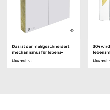
Das ist der maßgeschneidert
304 wird
mechanismus für lebens-
lebensmi
mittel für PPGI lokowic
stählerr
Lies mehr.
Lies mehr
ISO9001 