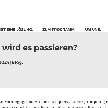
 IST EINE LÖSUNG.
ZUM PROGRAMM.
UM UNS.
wird es passieren?
2024 | Blog.
au Von reinigungen sind exakte technische prozesse, die eine genaue planung
einer tarnvorrichtung
ungen der sauberkeit um verschmutzung wirksam einzugrenzen. Hier ein wichtig