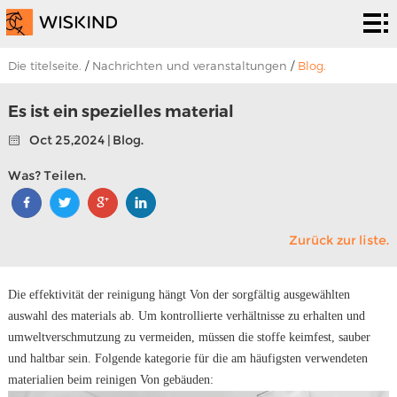
Abreiniger
system
PHD.
Die titelseite.
/
Nachrichten und veranstaltungen
/
Blog.
Epr.
Es ist
Es ist ein spezielles material
Oct 25,2024 | Blog.
eine
Zum
Was? Teilen.
lösung.
programm.
Um
uns.
Nachrichten
Zurück zur liste.
und
Um uns zu
Die effektivität der reinigung hängt Von der sorgfältig ausgewählten
veranstaltungen
kontaktieren.
auswahl des materials ab. Um kontrollierte verhältnisse zu erhalten und
umweltverschmutzung zu vermeiden, müssen die stoffe keimfest, sauber
und haltbar sein. Folgende kategorie für die am häufigsten verwendeten
materialien beim reinigen Von gebäuden: