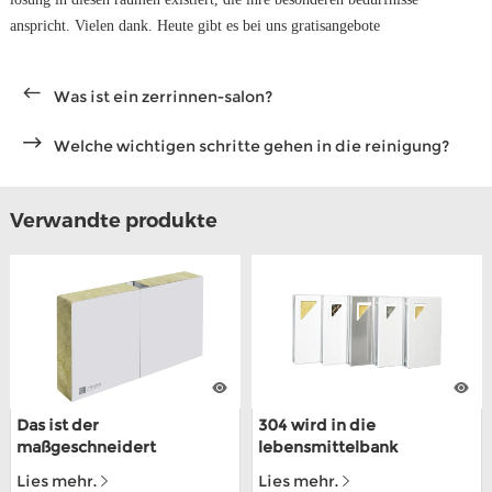
anspricht. Vielen dank. Heute gibt es bei uns gratisangebote
Was ist ein zerrinnen-salon?
Welche wichtigen schritte gehen in die reinigung?
Verwandte produkte
Das ist der
304 wird in die
maßgeschneidert
lebensmittelbank
mechanismus für lebens-
gefertigt, in stählerrahmen,
Lies mehr.
Lies mehr.
mittel für PPGI lokowic
die über die ISO9001