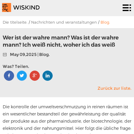
Abreiniger
system
PHD.
Die titelseite.
/
Nachrichten und veranstaltungen
/
Blog.
Epr.
Es ist
Wer ist der wahre mann? Was ist der wahre
mann? Ich weiß nicht, woher ich das weiß
eine
Zum
May 09,2025 | Blog.
lösung.
programm.
Um
Was? Teilen.
uns.
Nachrichten
Zurück zur liste.
und
Um uns zu
veranstaltungen
kontaktieren.
Die kontrolle der umweltverschmutzung in reinen räumen ist
ein wesentlicher bestandteil der gewährleistung der qualität
der produkte aus der pharmaindustrie, der biotechnologie, der
elektronik und der nahrungsmittel. Hier folgt die übliche frage: