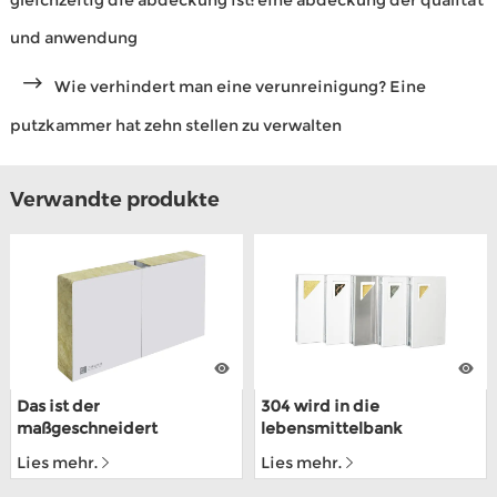
und anwendung
Wie verhindert man eine verunreinigung? Eine
putzkammer hat zehn stellen zu verwalten
Verwandte produkte
Das ist der
304 wird in die
maßgeschneidert
lebensmittelbank
mechanismus für lebens-
gefertigt, in stählerrahmen,
Lies mehr.
Lies mehr.
mittel für PPGI lokowic
die über die ISO9001
zertifiziert werden