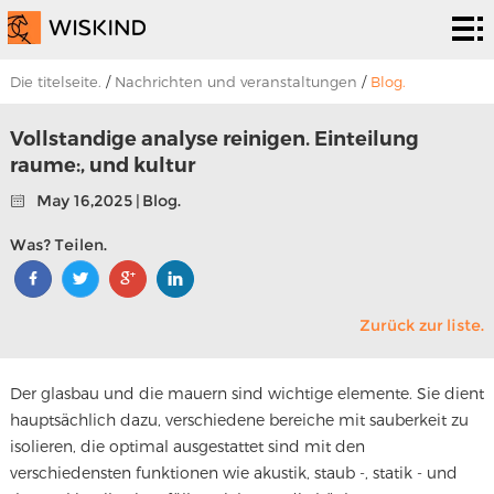
Abreiniger
system
PHD.
Die titelseite.
/
Nachrichten und veranstaltungen
/
Blog.
Epr.
Es ist
Vollstandige analyse reinigen. Einteilung
raume:, und kultur
eine
Zum
May 16,2025 | Blog.
lösung.
programm.
Um
Was? Teilen.
uns.
Nachrichten
Zurück zur liste.
und
Um uns zu
veranstaltungen
kontaktieren.
Der glasbau und die mauern sind wichtige elemente. Sie dient
hauptsächlich dazu, verschiedene bereiche mit sauberkeit zu
isolieren, die optimal ausgestattet sind mit den
verschiedensten funktionen wie akustik, staub -, statik - und