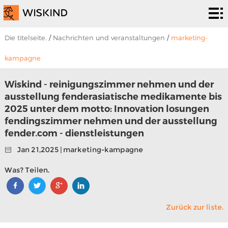
Abreiniger
system
PHD.
Die titelseite.
/
Nachrichten und veranstaltungen
/
marketing-
Epr.
Es ist
kampagne
eine
Zum
Wiskind - reinigungszimmer nehmen und der
ausstellung fenderasiatische medikamente bis
lösung.
programm.
Um
2025 unter dem motto: Innovation losungen
fendingszimmer nehmen und der ausstellung
uns.
Nachrichten
fender.com - dienstleistungen
Jan 21,2025 | marketing-kampagne
und
Um uns zu
Was? Teilen.
veranstaltungen
kontaktieren.
Zurück zur liste.