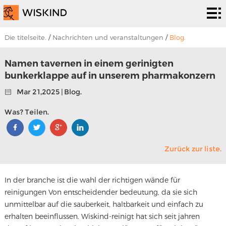
Abreiniger
system
PHD.
Die titelseite.
/
Nachrichten und veranstaltungen
/
Blog.
Epr.
Es ist
Namen tavernen in einem gerinigten
bunkerklappe auf in unserem pharmakonzern
eine
Zum
Mar 21,2025 | Blog.
lösung.
programm.
Um
Was? Teilen.
uns.
Nachrichten
Zurück zur liste.
und
Um uns zu
veranstaltungen
kontaktieren.
In der branche ist die wahl der richtigen wände für
reinigungen Von entscheidender bedeutung, da sie sich
unmittelbar auf die sauberkeit, haltbarkeit und einfach zu
erhalten beeinflussen. Wiskind-reinigt hat sich seit jahren