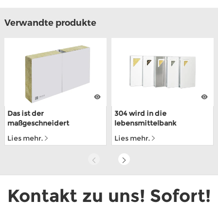
Verwandte produkte
Das ist der
304 wird in die
maßgeschneidert
lebensmittelbank
mechanismus für lebens-
gefertigt, in stählerrahmen,
Lies mehr.
Lies mehr.
mittel für PPGI lokowic
die über die ISO9001
zertifiziert werden
Kontakt zu uns! Sofort!