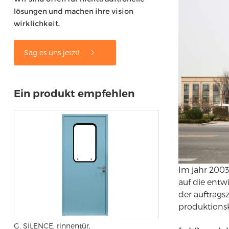
lösungen und machen ihre vision
wirklichkeit.
Sag es uns jetzt!
Ein produkt empfehlen
Im jahr 200
auf die entw
der auftrags
produktionsk
G. SILENCE, rinnentür,