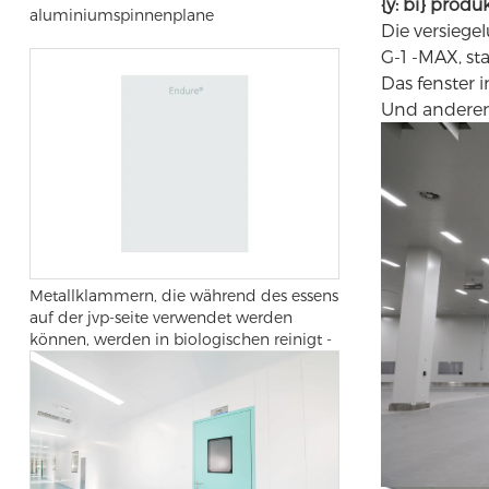
{y: bi} pro
aluminiumspinnenplane
Die versiege
G-1 -MAX, st
Das fenster i
Und anderen
Metallklammern, die während des essens
auf der jvp-seite verwendet werden
können, werden in biologischen reinigt -
und operationssälen verwendet