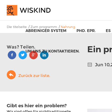
Die titelseite.
/
Zum programm.
/
Nahrung.
ABREINIGER SYSTEM
PHD. EPR.
ES
Ein p
Was? Teilen.
UM UNS ZU KONTAKTIEREN.
Jun 10,
Zurück zur liste.
Gibt es hier ein problem?
Kerngehäuse mit 
Wir sind offen für nichttraditionelle