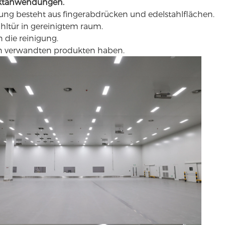
duktanwendungen.
lung besteht aus fingerabdrücken und edelstahlflächen.
ahltür in gereinigtem raum.
n die reinigung.
 verwandten produkten haben.