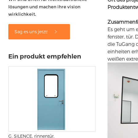
lösungen und machen ihre vision
Produktentw
wirklichkeit.
Zusammenfas
Es geht um e
Sag es uns jetzt!
fenster, tür
die TuGang 
einheiten er
Ein produkt empfehlen
weißen extre
G. SILENCE, rinnentür,