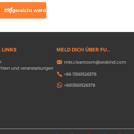
 LINKS
MELD DICH ÜBER FU...
.
mkt.cleanroom@wiskind.com
chten und veranstaltungen
+86 13561526378
+8613561526378