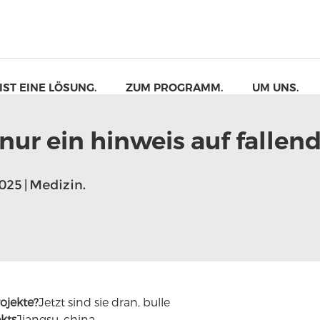
 IST EINE LÖSUNG.
ZUM PROGRAMM.
UM UNS.
t nur ein hinweis auf fallen
2025 | Medizin.
ojekte?
Jetzt sind sie dran, bulle
einer tarnvorrichtung
ekts
Jiangsu, china