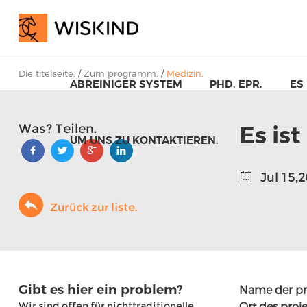
Die titelseite.
/
Zum programm.
/
Medizin.
ABREINIGER SYSTEM
PHD. EPR.
ES
Es is
Was? Teilen.
UM UNS ZU KONTAKTIEREN.
Jul 15,
Zurück zur liste.
Gibt es hier ein problem?
Name der pr
Kerngehäuse mit 
Wir sind offen für nichttraditionelle
Ort des proj