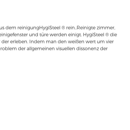
aus dem reinigung
HygiSteel ® rein..
Reinigte zimmer,
 einigefenster und türe werden einigt. HygiSteel ® die
der erleben. Indem man den weißen wert um vier
problem der allgemeinen visuellen dissonenz der