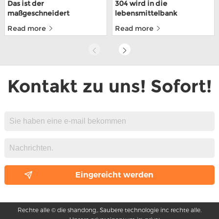
Das ist der
304 wird in die
maßgeschneidert
lebensmittelbank
mechanismus für lebens-
gefertigt, in stählerrahmen,
Read more
Read more
mittel für PPGI lokowic
die über die ISO9001
zertifiziert werden
Kontakt zu uns! Sofort!
Rechte alle © die shandong,. Saubere technologie inc rechte alle.