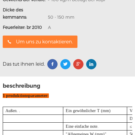
Dicke des
kernmanns:
50 - 150 mm
Feuerleiter: br 2010
A
Um uns zu kontaktieren.
Das tut ihnen leid.
beschreibung
1 produktionsparameter:
Außen. .
Ein gewöhnlicher T (mm)
Von
Die
Eine einfache note.
≤ 
"Allgemeines W (mm)"
50