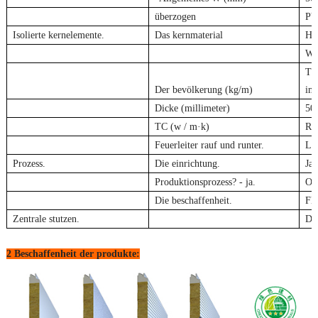
überzogen
PV
Isolierte kernelemente.
Das kernmaterial
Hoh
Wa
Tö
Der bevölkerung (kg/m)
im 
Dicke (millimeter)
50e
TC (w / m·k)
Ro
Feuerleiter rauf und runter.
Lif
Prozess.
Die einrichtung.
Ja,
Produktionsprozess? - ja.
Oh
Die beschaffenheit.
Fla
Zentrale stutzen.
Das
2 Beschaffenheit der produkte: